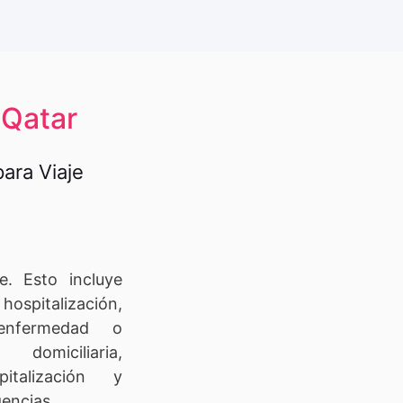
 Qatar
para Viaje
e. Esto incluye
hospitalización,
enfermedad o
omiciliaria,
italización y
encias.