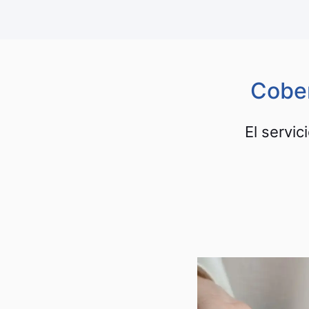
Cober
El servic